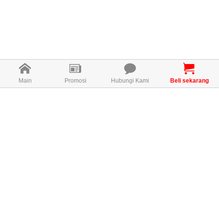
Main
Promosi
Hubungi Kami
Beli sekarang
DETOX 1-6 Hari
Bayam, yang tinggi fiber, dapat
membuang toksin di perut anda dan
memperbaiki pencernaan anda.
Toksin adalah halangan terbesar
anda ke arah kecantikan dan
kesihatan.