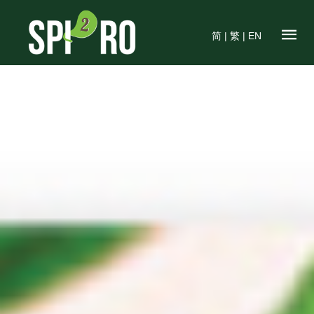
简
|
繁
|
EN