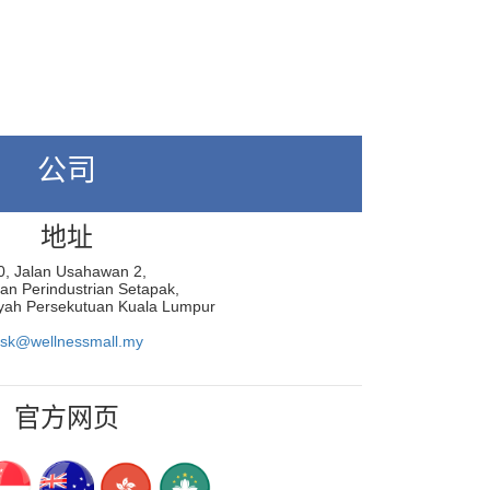
公司
地址
0, Jalan Usahawan 2,
n Perindustrian Setapak,
yah Persekutuan Kuala Lumpur
sk@wellnessmall.my
官方网页