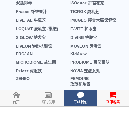
双藻排毒
ISOduce 护宫花茶
Frusso 纤维果汁
TIGROX 虎乳芝
LIVETAL 牛樟芝
IMUGLO 接骨木莓保健饮
LOQUAT 虎乳芝 (枇杷)
E-VITE 护眼宝
S-GLOW 护发宝
D-VINE 护肤宝
LIVEON 逆龄抗糖饮
MOVEON 灵活饮
EROJAN
KidAone
MICROBIOME 益生菌
PROBIOME 百亿菌队
Relazz 深眠饮
NOVIA 宝藏女丸
ZENSO
FEMOIRE
玫瑰花胎素
首页
限时优惠
联络我们
立即购买
Disclaimer
•
Term of Service
•
Returns & Exchange Policy
•
Shipping Info
•
Privacy Policy
•
Copyright © wellnessmall owned by EVOOZ SDN. BHD.