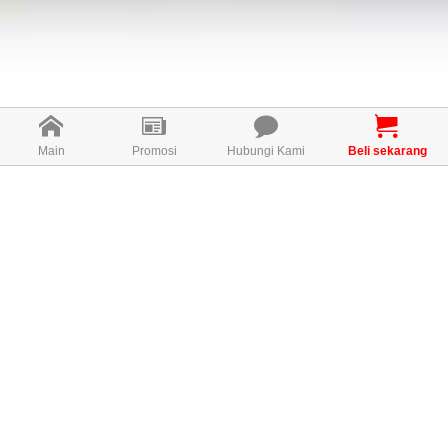
Main
Promosi
Hubungi Kami
Beli sekarang
Apa itu M-COLL?
M-COLL adalah kolagen candy
haiwan lautan, ia merupakan suatu
bahan yang diperoleh secara aktif
oleh Wellous disebabkan
kelebihannya yang banyak
berbanding dengan sumber kolagen
yang lain. Melalui kajian menyeluruh