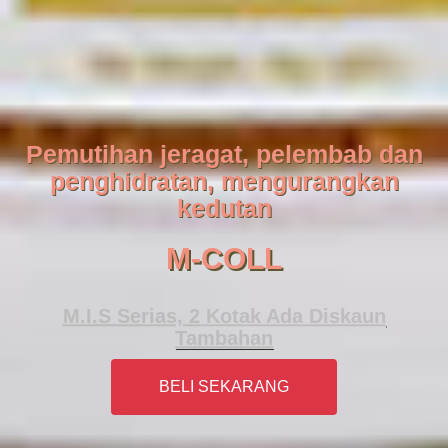
Pemutihan jeragat, pelembab dan
penghidratan, mengurangkan
kedutan
M-COLL
M.I.S Serias, 2 Kotak Ada Diskaun
Tambahan
BELI SEKARANG