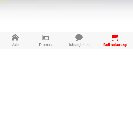
Main
Promosi
Hubungi Kami
Beli sekarang
Apa itu M-COLL?
M-COLL adalah kolagen candy
haiwan lautan, ia merupakan suatu
bahan yang diperoleh secara aktif
oleh Wellous disebabkan
kelebihannya yang banyak
berbanding dengan sumber kolagen
yang lain. Melalui kajian menyeluruh